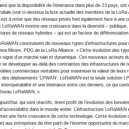
que la disponibilité de l’itinérance dans plus de 23 pays, ont e
diale (voir ci-dessous la liste actuelle des membres de la LoRa A
est à noter que des réseaux privés font également face à une c
LoRaWAN montre une croissance dans la diversité – publique, 
ructures de réseaux hybrides – qui est un facteur de différenciat
oRaWAN construisent de nouveaux types d’infrastructures pour 
nna Moore, PDG de la LoRa Alliance. « Cette évolution des typ
 le signe d’un marché sain et dynamique. Ces nouveaux acteurs du
e se développer au-delà des contraintes des infrastructures de r
odèles commerciaux rentables pour maximiser la valeur de leu
fs des déploiements ‘LPWAN’. LoRaWAN est la seule solution L
interopérabilité et une itinérance entre ces derniers, ce qui cont
u réseau LoRaWAN. »
ourd’hui, qui sont réactifs, tirent profit de l’évolution des beso
t d’accessibilité dans le monde entier. L’infrastructure LoRaWAN 
ermet une forte croissance de cette technologie. Cette évolution
rmet aux entreprises de tirer parti de l’énorme opportunité du m