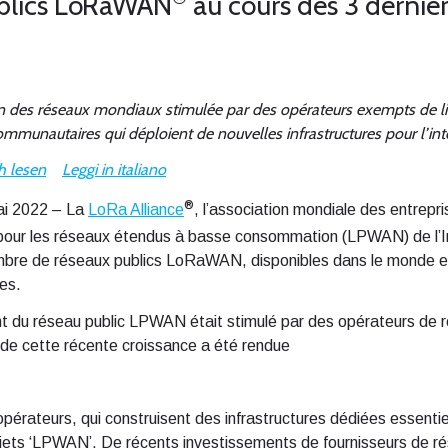
ublics LoRaWAN
au cours des 3 derniè
 des réseaux mondiaux stimulée par des opérateurs exempts de lice
mmunautaires qui déploient de nouvelles infrastructures pour l’int
h lesen
Leggi
in
italiano
®
ai 2022 – La
LoRa Alliance
, l’association mondiale des entrepris
our les réseaux étendus à basse consommation (LPWAN) de l’Int
ombre de réseaux publics LoRaWAN, disponibles dans le monde e
es.
nt du réseau public LPWAN était stimulé par des opérateurs de 
de cette récente croissance a été rendue
opérateurs, qui construisent des infrastructures dédiées essentie
bjets ‘LPWAN’. De récents investissements de fournisseurs de rés