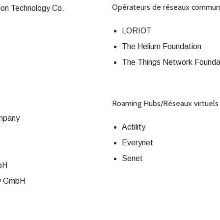
Opérateurs de réseaux commun
on Technology Co.
LORIOT
The Helium Foundation
The Things Network Founda
Roaming Hubs/Réseaux virtuels
mpany
Actility
Everynet
Senet
bH
gy GmbH