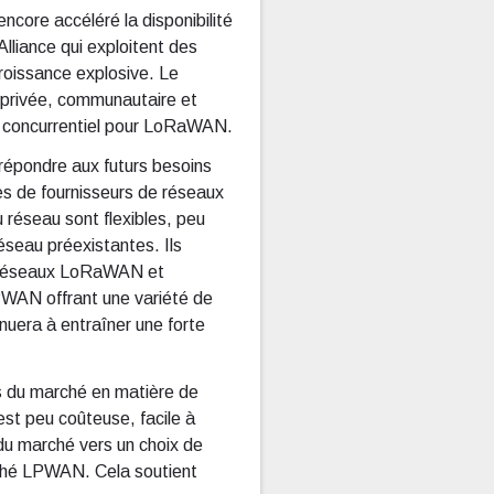
ncore accéléré la disponibilité
lliance qui exploitent des
roissance explosive. Le
privée, communautaire et
ion concurrentiel pour LoRaWAN.
répondre aux futurs besoins
es de fournisseurs de réseaux
 réseau sont flexibles, peu
éseau préexistantes. Ils
rs réseaux LoRaWAN et
PWAN offrant une variété de
inuera à entraîner une forte
ins du marché en matière de
est peu coûteuse, facile à
 du marché vers un choix de
arché LPWAN. Cela soutient