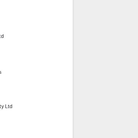
td
s
ty Ltd