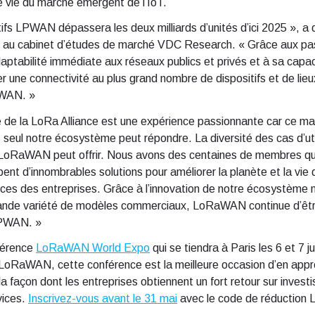
de vie du marché émergent de l’IoT.
tifs LPWAN dépassera les deux milliards d’unités d’ici 2025 », a
iel au cabinet d’études de marché VDC Research. « Grâce aux pas
abilité immédiate aux réseaux publics et privés et à sa capacité
 une connectivité au plus grand nombre de dispositifs et de lieux
PWAN. »
ie de la LoRa Alliance est une expérience passionnante car ce m
 seul notre écosystème peut répondre. La diversité des cas d’util
que LoRaWAN peut offrir. Nous avons des centaines de membres q
nt d’innombrables solutions pour améliorer la planète et la vie
ices des entreprises. Grâce à l’innovation de notre écosystème 
rande variété de modèles commerciaux, LoRaWAN continue d’être
LPWAN. »
nférence
LoRaWAN World Expo
qui se tiendra à Paris les 6 et 7 j
 LoRaWAN, cette conférence est la meilleure occasion d’en appr
 façon dont les entreprises obtiennent un fort retour sur invest
vices.
Inscrivez-vous avant le 31 mai
avec le code de réductio