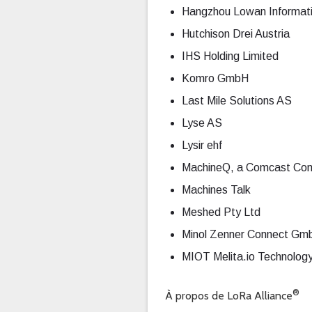
Hangzhou Lowan Informati
Hutchison Drei Austria
IHS Holding Limited
Komro GmbH
Last Mile Solutions AS
Lyse AS
Lysir ehf
MachineQ, a Comcast Co
Machines Talk
Meshed Pty Ltd
Minol Zenner Connect Gm
MIOT Melita.io Technolo
®
À propos de LoRa Alliance