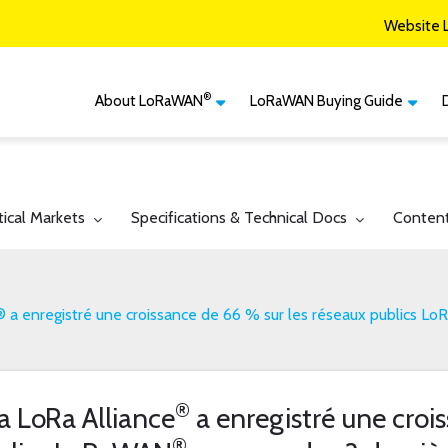
Website 
®
About LoRaWAN
LoRaWAN Buying Guide
®
CM
What is LoRaWAN
LoRaWAN Certified
Devices
Smart Agriculture
®
LoRaWAN
Vertical Markets
Member Services & Solutions
Smart Buildings
gle submenu for:
Toggle submenu for:
Toggle 
tical Markets
Specifications & Technical Docs
Conten
Network Options
Network Operator
Smart Cities
Contact Us
Smart Industry
® a enregistré une croissance de 66 % sur les réseaux publics L
Smart Logistics
Smart Utilities
®
a LoRa Alliance
a enregistré une croi
®