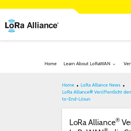
Toggle submenu for:
Tog
Home
Learn About LoRaWAN
Ver
Home
LoRa Alliance News
LoRa Alliance® Veröffentlicht de
to-End-Lösun
®
LoRa Alliance
Ver
®