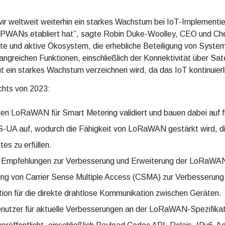
wir weltweit weiterhin ein starkes Wachstum bei IoT-Implemen
i LPWANs etabliert hat”, sagte Robin Duke-Woolley, CEO und C
te und aktive Ökosystem, die erhebliche Beteiligung von Syste
greichen Funktionen, einschließlich der Konnektivität über Satel
in starkes Wachstum verzeichnen wird, da das IoT kontinuierli
chts von 2023:
n LoRaWAN für Smart Metering validiert und bauen dabei auf 
A auf, wodurch die Fähigkeit von LoRaWAN gestärkt wird, die
es zu erfüllen.
 Empfehlungen zur Verbesserung und Erweiterung der LoRaWAN-Fu
ung von Carrier Sense Multiple Access (CSMA) zur Verbesserung
on für die direkte drahtlose Kommunikation zwischen Geräten.
nutzer für aktuelle Verbesserungen an der LoRaWAN-Spezifikat