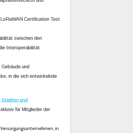
daptationsschicht und
 LoRaWAN Certification Test
bilität zwischen den
e Interoperabilität
s, Gebäude und
ke, in die sich entwickelnde
, Städten und
lusiv für Mitglieder der
e, Versorgungsunternehmen
,
in