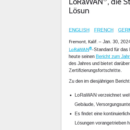
LoRaWAN
, die 
Lösun
ENGLISH
FRENCH
GER
Fremont, Kalif.
– Jan. 30, 202
®
LoRaWAN
-Standard für das
heute seinen
Bericht zum Jah
des Jahres und bietet darübe
Zertifizierungsfortschritte.
Zu den im diesjährigen Beric
LoRaWAN verzeichnet weltwe
Gebäude, Versorgungsunter
Es findet eine kontinuierli
Lösungen vorangetrieben h