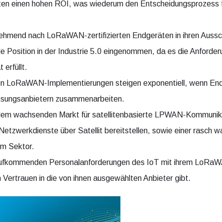
ten einen hohen ROI, was wiederum den Entscheidungsprozess 
nehmend nach LoRaWAN-zertifizierten Endgeräten in ihren Aussc
Position in der Industrie 5.0 eingenommen, da es die Anforder
 erfüllt.
von LoRaWAN-Implementierungen steigen exponentiell, wenn En
ösungsanbietern zusammenarbeiten.
dem wachsenden Markt für satellitenbasierte LPWAN-Kommunika
Netzwerkdienste über Satellit bereitstellen, sowie einer rasch 
em Sektor.
aufkommenden Personalanforderungen des IoT mit ihrem LoRaW
ertrauen in die von ihnen ausgewählten Anbieter gibt.