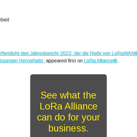
rbeit
ffentlicht den Jahresbericht 2023, der die Reife von LoRaWAN
Lösungen Hervorhebt.
appeared first on
LoRa Alliance®
.
See what the
LoRa Alliance
can do for your
business.