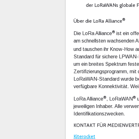
der LoRaWANs globale Fü
®
Über die LoRa Alliance
®
Die LoRa Alliance
ist ein off
am schnellsten wachsenden Al
und tauschen ihr Know-How 
Standard für sichere LPWAN-Ko
um ein breites Spektrum fes
Zertifizierungsprogramm, mit
LoRaWAN-Standard wurde berei
verfügbare Konnektivität. Wei
®
®
LoRa Alliance
, LoRaWAN
u
jeweiligen Inhaber. Alle ver
Identifikationszwecken.
KONTAKT FÜR MEDIENVERT
Kiterocket