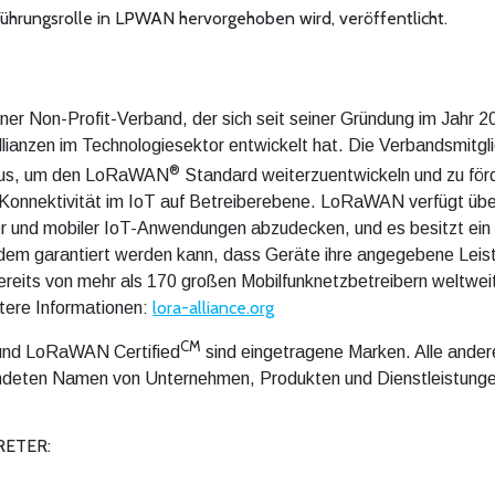
hrungsrolle in LPWAN hervorgehoben wird, veröffentlicht.
ener Non-Profit-Verband, der sich seit seiner Gründung im Jahr 2
lianzen im Technologiesektor entwickelt hat. Die Verbandsmitg
®
aus, um den LoRaWAN
Standard weiterzuentwickeln und zu förd
nnektivität im IoT auf Betreiberebene. LoRaWAN verfügt über d
ter und mobiler IoT-Anwendungen abzudecken, und es besitzt e
 dem garantiert werden kann, dass Geräte ihre angegebene Leist
ts von mehr als 170 großen Mobilfunknetzbetreibern weltweit e
lora-alliance.org
tere Informationen:
CM
nd LoRaWAN Certified
sind eingetragene Marken. Alle ander
wendeten Namen von Unternehmen, Produkten und Dienstleistungen
RETER: