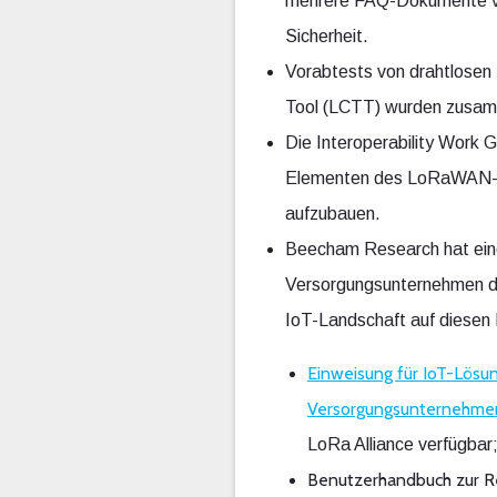
mehrere FAQ-Dokumente verö
Sicherheit.
Vorabtests von drahtlosen
Tool (LCTT) wurden zusamm
Die Interoperability Work 
Elementen des LoRaWAN-Netz
aufzubauen.
Beecham Research hat eine
Versorgungsunternehmen durc
IoT-Landschaft auf diesen 
Einweisung für IoT-Lös
Versorgungsunternehme
LoRa Alliance verfügbar
Benutzerhandbuch zur R