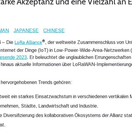
Starke Akzeptanz und eine Vielzahl an
MAN
JAPANESE
CHINESE
®
LoRa Alliance
4 – Die
, der weltweite Zusammenschluss von Unt
 Internet der Dinge (IoT) in Low-Power-Wide-Area-Netzwerken 
resende 2023
. Er beleuchtet die unglaublichen Errungenschaften
r hinaus aktuelle Informationen über LoRaWAN-Implementierung
ht hervorgehobenen Trends gehören:
it ein starkes Einsatzwachstum in verschiedenen vertikalen Mä
nehmen, Städte, Landwirtschaft und Industrie.
che Diversifizierung des kollaborativen Ökosystems der Allianz st
at.