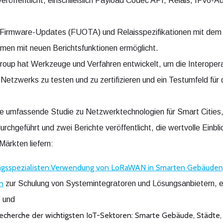
ffentlicht, einschließlich Payload Codec API, Relais, IPv6-A
 Firmware-Updates (FUOTA) und Relaisspezifikationen mit dem
en mit neuen Berichtsfunktionen ermöglicht.
Group hat Werkzeuge und Verfahren entwickelt, um die Interopera
werks zu testen und zu zertifizieren und ein Testumfeld für di
 umfassende Studie zu Netzwerktechnologien für Smart Citie
hgeführt und zwei Berichte veröffentlicht, die wertvolle Einblic
Märkten liefern:
ungsspezialisten:Verwendung von LoRaWAN in Smarten Gebäuden
n
zur Schulung von Systemintegratoren und Lösungsanbietern, exk
; und
echerche der wichtigsten IoT-Sektoren: Smarte Gebäude, Städt