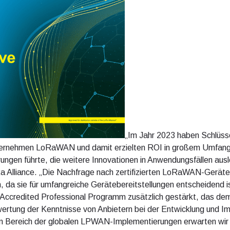
„Im Jahr 2023 haben Schlüss
rnehmen LoRaWAN und damit erzielten ROI in großem Umfang f
ungen führte, die weitere Innovationen in Anwendungsfällen aus
 Alliance. „Die Nachfrage nach zertifizierten LoRaWAN-Geräten
h, da sie für umfangreiche Gerätebereitstellungen entscheidend i
ccredited Professional Programm zusätzlich gestärkt, das d
ewertung der Kenntnisse von Anbietern bei der Entwicklung un
m Bereich der globalen LPWAN-Implementierungen erwarten wir 