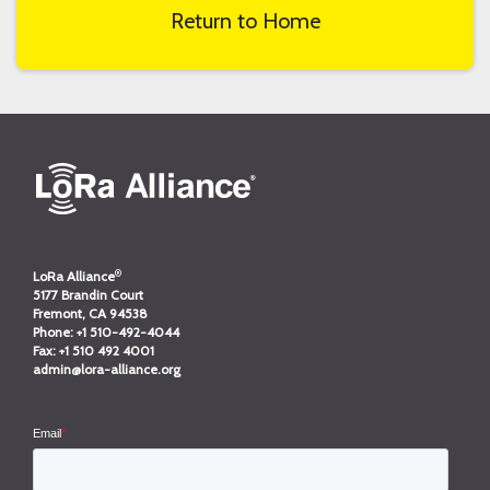
Return to Home
®
LoRa Alliance
5177 Brandin Court
Fremont, CA 94538
Phone:
+1 510-492-4044
Fax:
+1 510 492 4001
admin@lora-alliance.org