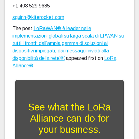
+1 408 529 9685
squinn@kiterocket.com
The post
LoRaWAN® è leader nelle
implementazioni globali su larga scala di LPWAN su
tutti i fronti: dall’ampia gamma di soluzioni ai
dispositivi impiegati, dai messaggi inviati alla
disponibilità della rete￼
appeared first on
LoRa
Alliance®
.
See what the LoRa
Alliance can do for
your business.