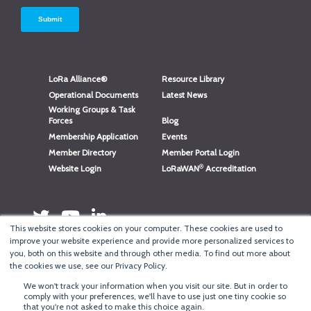
LoRa Alliance®
Resource Library
Operational Documents
Latest News
Working Groups & Task
Forces
Blog
Membership Application
Events
Member Directory
Member Portal Login
®
Website Login
LoRaWAN
Accreditation
This website stores cookies on your computer. These cookies are used to
improve your website experience and provide more personalized services to
you, both on this website and through other media. To find out more about
the cookies we use, see our Privacy Policy.
We won't track your information when you visit our site. But in order to
®
comply with your preferences, we'll have to use just one tiny cookie so
Copyright
LoRa Alliance
that you're not asked to make this choice again.