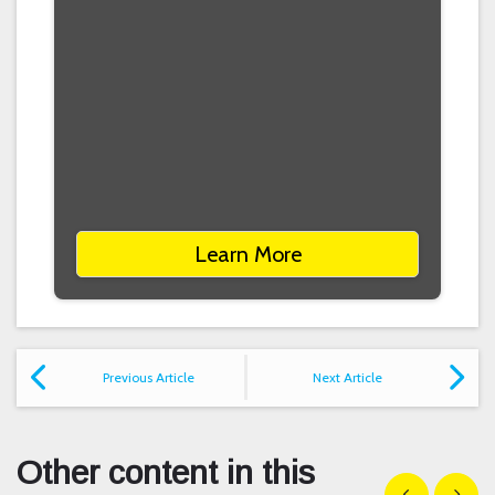
Learn More
Previous Article
Next Article
Other content in this
Show previous
Show n