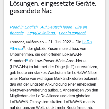
Lösungen, eingesetzte Geräte,
gesendete Nac
Read in English
Auf Deutsch lesen
Lire en
français
Leggi in italiano
Leer in espanol
Fremont, Kalifornien
– 21. Juni 2022 – Die
LoRa
®
Alliance
, der globale Zusammenschluss von
Unternehmen, die den offenen LoRaWAN-
®
Standard
für Low-Power-Wide-Area-Netze
(LPWANs) im Internet der Dinge (IoT) unterstützen,
gab heute ein starkes Wachstum für LoRaWAN bei
einer Reihe von wichtigen Marktindikatoren bekannt,
das auf der jüngsten Ankündigung einer erheblichen
Netzwerkerweiterung aufbaut. Angetrieben von den
Mitgliedern der LoRa Alliance und dem globalen
LoRaWAN-Ökosystem skaliert LoRaWAN massiv
auf der ganzen Welt, deckt mehr Bedürfnisse ab,