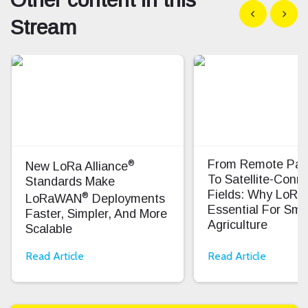
Show previous
Show n
Stream
®
From Remote Pas
New LoRa Alliance
To Satellite-Conn
Standards Make
Fields: Why LoRa
®
LoRaWAN
Deployments
Essential For Sma
Faster, Simpler, And More
Agriculture
Scalable
Read Article
Read Article