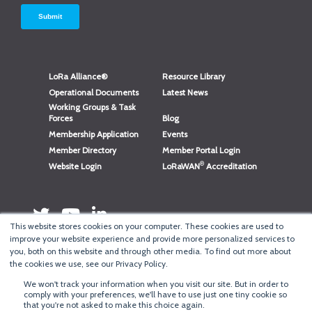
LoRa Alliance®
Resource Library
Operational Documents
Latest News
Working Groups & Task
Forces
Blog
Membership Application
Events
Member Directory
Member Portal Login
®
Website Login
LoRaWAN
Accreditation
This website stores cookies on your computer. These cookies are used to
improve your website experience and provide more personalized services to
you, both on this website and through other media. To find out more about
the cookies we use, see our Privacy Policy.
We won't track your information when you visit our site. But in order to
®
Copyright
LoRa Alliance
comply with your preferences, we'll have to use just one tiny cookie so
that you're not asked to make this choice again.