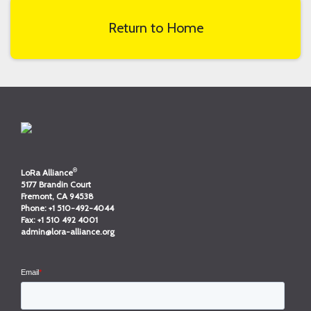
Return to Home
®
LoRa Alliance
5177 Brandin Court
Fremont, CA 94538
Phone:
+1 510-492-4044
Fax:
+1 510 492 4001
admin@lora-alliance.org