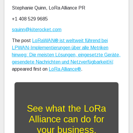
Stephanie Quinn, LoRa Alliance PR
+1 408 529 9685
squinn@kiterocket.com
The post
LoRaWAN® ist weltweit führend bei
LPWAN-Implementierungen über alle Metriken
hinweg: Die meisten Lösungen, eingesetzte Geräte,
gesendete Nachrichten und Netzverfügbarkeit￼
appeared first on
LoRa Alliance®
.
See what the LoRa
Alliance can do for
your business.