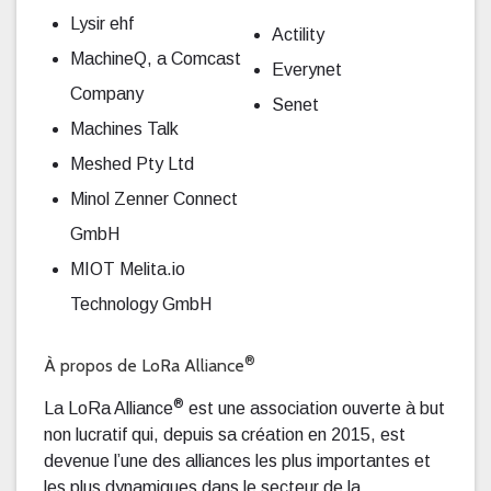
Lysir ehf
Actility
MachineQ, a Comcast
Everynet
Company
Senet
Machines Talk
Meshed Pty Ltd
Minol Zenner Connect
GmbH
MIOT Melita.io
Technology GmbH
®
À propos de LoRa Alliance
®
La LoRa Alliance
est une association ouverte à but
non lucratif qui, depuis sa création en 2015, est
devenue l’une des alliances les plus importantes et
les plus dynamiques dans le secteur de la