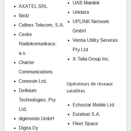
UAB Mainlink
AXATEL SRL
Unidata
Birdz
UPLINK Network
Cellnex Telecom, S.A.
GmbH
Ceske
Ventia Utility Services
Radiokomunikace,
Pty Ltd
a.s.
X-Telia Group Inc.
Charter
Communications
Connexin Ltd.
Opérateurs de réseaux
Definium
satellites
Technologies, Pty
Echostar Mobile Ltd
Ltd.
Eutelsat S.A.
digimondo GmbH
Fleet Space
Digita Oy