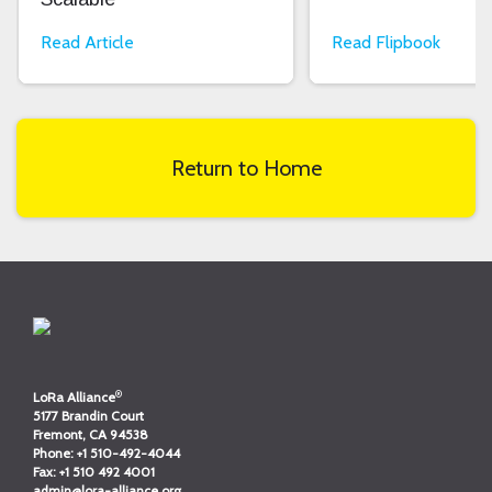
Read Article
Read Flipbook
Return to Home
®
LoRa Alliance
5177 Brandin Court
Fremont, CA 94538
Phone:
+1 510-492-4044
Fax:
+1 510 492 4001
admin@lora-alliance.org