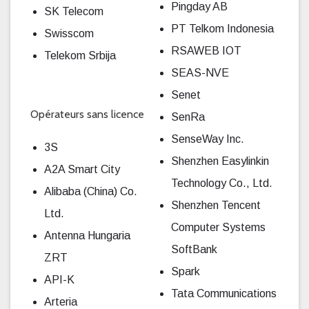
Pingday AB
SK Telecom
PT Telkom Indonesia
Swisscom
RSAWEB IOT
Telekom Srbija
SEAS-NVE
Senet
Opérateurs sans licence
SenRa
SenseWay Inc.
3S
Shenzhen Easylinkin
A2A Smart City
Technology Co., Ltd.
Alibaba (China) Co.
Shenzhen Tencent
Ltd.
Computer Systems
Antenna Hungaria
SoftBank
ZRT
Spark
API-K
Tata Communications
Arteria