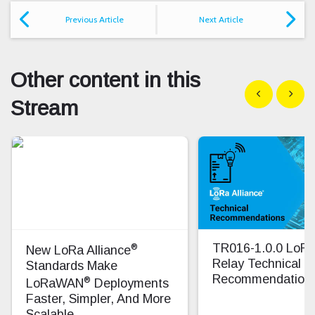
Previous Article
Next Article
Other content in this
Show previous
Show n
Stream
®
TR016-1.0.0 Lo
New LoRa Alliance
Relay Technical
Standards Make
Recommendation
®
LoRaWAN
Deployments
Faster, Simpler, And More
Scalable