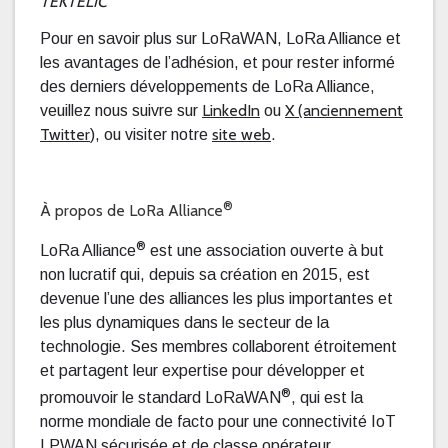
TEKTELIC
Pour en savoir plus sur LoRaWAN, LoRa Alliance et
les avantages de l’adhésion, et pour rester informé
des derniers développements de LoRa Alliance,
LinkedIn
X (anciennement
veuillez nous suivre sur
ou
Twitter
site web
), ou visiter notre
.
®
À propos de LoRa Alliance
®
LoRa Alliance
est une association ouverte à but
non lucratif qui, depuis sa création en 2015, est
devenue l’une des alliances les plus importantes et
les plus dynamiques dans le secteur de la
technologie. Ses membres collaborent étroitement
et partagent leur expertise pour développer et
®
promouvoir le standard LoRaWAN
, qui est la
norme mondiale de facto pour une connectivité IoT
LPWAN sécurisée et de classe opérateur.