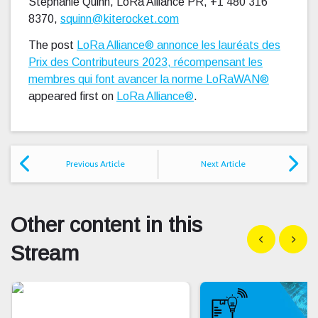
Stephanie Quinn, LoRa Alliance PR, +1 480 316
8370,
squinn@kiterocket.com
The post
LoRa Alliance® annonce les lauréats des
Prix des Contributeurs 2023, récompensant les
membres qui font avancer la norme LoRaWAN®
appeared first on
LoRa Alliance®
.
Previous Article
Next Article
Other content in this
Show previous
Show n
Stream