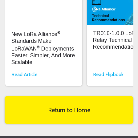
®
TR016-1.0.0 Lo
New LoRa Alliance
Relay Technical
Standards Make
Recommendation
®
LoRaWAN
Deployments
Faster, Simpler, And More
Scalable
Read Article
Read Flipbook
Return to Home