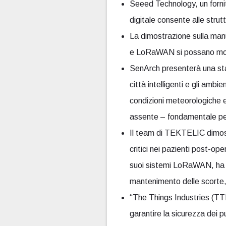
Seeed Technology, un forn
digitale consente alle strutt
La dimostrazione sulla man
e LoRaWAN si possano monito
SenArch presenterà una st
città intelligenti e gli ambi
condizioni meteorologiche e
assente – fondamentale per i
Il team di TEKTELIC dimostr
critici nei pazienti post-ope
suoi sistemi LoRaWAN, ha acq
mantenimento delle scorte, mi
“The Things Industries (TTI
garantire la sicurezza dei p