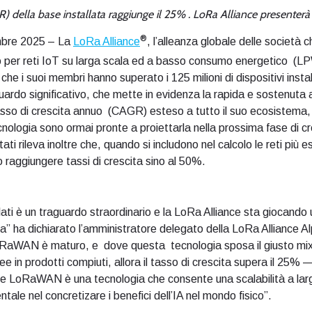
R) della base installata raggiunge il 25% . LoRa Alliance presenterà
®
mbre 2025 – La
LoRa Alliance
, l’alleanza globale delle società
o per reti IoT su larga scala ed a basso consumo energetico 
che i suoi membri hanno superato i 125 milioni di dispositivi insta
ardo significativo, che mette in evidenza la rapida e sostenuta
 tasso di crescita annuo (CAGR) esteso a tutto il suo ecosiste
ecnologia sono ormai pronte a proiettarla nella prossima fase di c
tati rileva inoltre che, quando si includono nel calcolo le reti più
no raggiungere tassi di crescita sino al 50%.
tallati è un traguardo straordinario e la LoRa Alliance sta giocand
ta” ha dichiarato l’amministratore delegato della LoRa Alliance A
 LoRaWAN è maturo, e dove questa tecnologia sposa il giusto mi
e in prodotti compiuti, allora il tasso di crescita supera il 25% 
ne LoRaWAN è una tecnologia che consente una scalabilità a larg
ale nel concretizare i benefici dell’IA nel mondo fisico”.