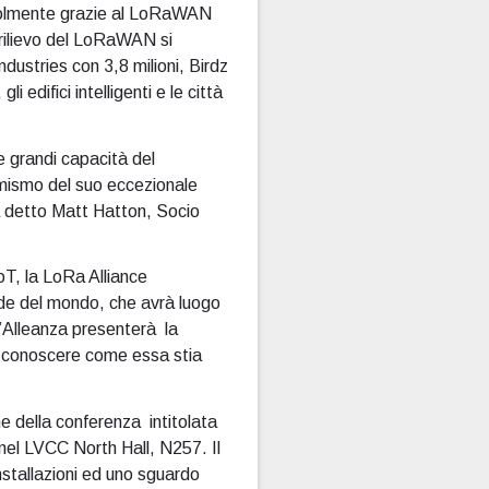
evolmente grazie al LoRaWAN
 rilievo del LoRaWAN si
dustries con 3,8 milioni, Birdz
li edifici intelligenti e le città
le grandi capacità del
namismo del suo eccezionale
a detto Matt Hatton, Socio
oT, la LoRa Alliance
rande del mondo, che avrà luogo
 l’Alleanza presenterà la
i conoscere come essa stia
ne della conferenza intitolata
 nel LVCC North Hall, N257. Il
installazioni ed uno sguardo