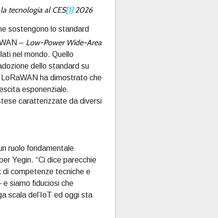
 la tecnologia al CES
[1]
2026
 che sostengono lo standard
Low-Power Wide-Area
(LPWAN –
llati nel mondo. Quello
 adozione dello standard su
ma, LoRaWAN ha dimostrato che
rescita esponenziale.
 estese caratterizzate da diversi
o un ruolo fondamentale
lper Yegin. “Ci dice parecchie
x di competenze tecniche e
— e siamo fiduciosi che
a scala del’IoT ed oggi sta