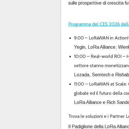
sulle prospettive di crescita
Programma del CES 2026 della
9:00 – LoRaWAN in Action! T
Yegin, LoRa Alliance; Wie
10:00 –
Real-world ROI – 
settore stanno monetizza
Lozada, Semtech e Rishabh
11:00 –
LoRaWAN at Scale: G
globale ed il futuro della co
LoRa Alliance e Rich San
Trova le soluzioni e i Partner
Il Padiglione della LoRa Allian