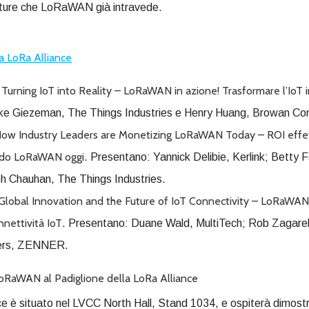
 future che LoRaWAN già intravede.
 LoRa Alliance
urning IoT into Reality – LoRaWAN in azione! Trasformare l’IoT i
nke Giezeman, The Things Industries e Henry Huang, Browan Co
How Industry Leaders are Monetizing LoRaWAN Today
– ROI effe
ndo LoRaWAN oggi
. Presentano: Yannick Delibie, Kerlink; Betty 
 Chauhan, The Things Industries.
lobal Innovation and the Future of IoT Connectivity
– LoRaWAN s
nnettività IoT
. Presentano: Duane Wald, MultiTech; Rob Zagarel
ders, ZENNER.
 LoRaWAN al Padiglione della LoRa Alliance
ce è situato nel LVCC North Hall, Stand 1034, e ospiterà dimostraz