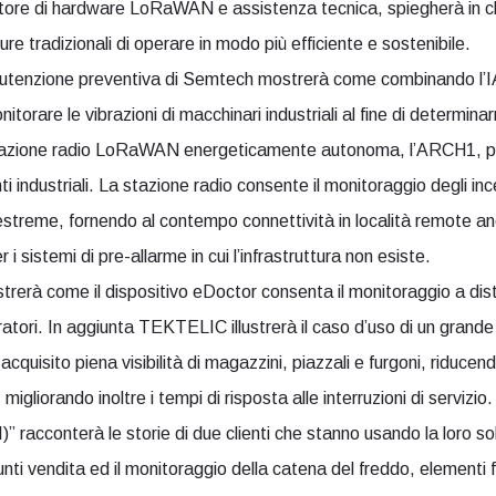
itore di hardware LoRaWAN e assistenza tecnica, spiegherà in 
ure tradizionali di operare in modo più efficiente e sostenibile.
utenzione preventiva di Semtech mostrerà come combinando l’IA 
rare le vibrazioni di macchinari industriali al fine di determinar
azione radio LoRaWAN energeticamente autonoma, l’ARCH1, pr
enti industriali. La stazione radio consente il monitoraggio degli inc
streme, fornendo al contempo connettività in località remote anc
 sistemi di pre-allarme in cui l’infrastruttura non esiste.
erà come il dispositivo eDoctor consenta il monitoraggio a dist
ratori. In aggiunta TEKTELIC illustrerà il caso d’uso di un grande c
uisito piena visibilità di magazzini, piazzali e furgoni, riducend
gliorando inoltre i tempi di risposta alle interruzioni di servizio.
)” racconterà le storie di due clienti che stanno usando la loro
unti vendita ed il monitoraggio della catena del freddo, elementi 