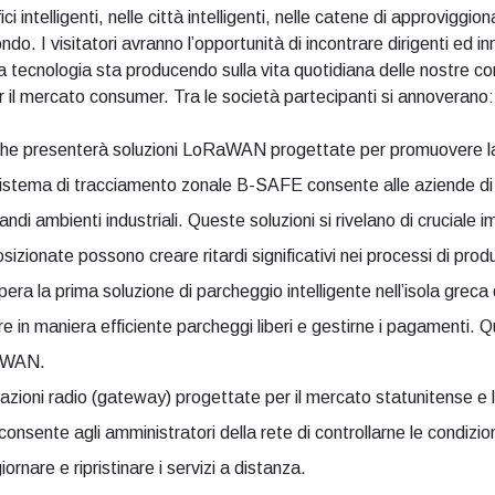
 intelligenti, nelle città intelligenti, nelle catene di approviggion
mondo. I visitatori avranno l’opportunità di incontrare dirigenti ed i
a tecnologia sta producendo sulla vita quotidiana delle nostre com
r il mercato consumer. Tra le società partecipanti si annoverano:
 presenterà soluzioni LoRaWAN progettate per promuovere la si
o Sistema di tracciamento zonale B-SAFE consente alle aziende d
ndi ambienti industriali. Queste soluzioni si rivelano di crucial
izionate possono creare ritardi significativi nei processi di prod
era la prima soluzione di parcheggio intelligente nell’isola grec
uare in maniera efficiente parcheggi liberi e gestirne i pagamenti. 
RaWAN.
tazioni radio (gateway) progettate per il mercato statunitense e
sente agli amministratori della rete di controllarne le condizio
ornare e ripristinare i servizi a distanza.