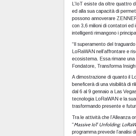
L’IoT esiste da oltre quattro
ed alla sua capacità di permet
possono annoverare ZENNER con 
con 3,6 milioni di contatori ed in
intelligenti rimangono i principa
“Il superamento del traguardo di
LoRaWAN nell’affrontare e riso
ecosistema. Essa rimane una d
Fondatore, Transforma Insig
A dimostrazione di quanto il L
beneficerà di una visibilità di
dal 6 al 9 gennaio a Las Vega
tecnologia LoRaWAN e la sua a
trasformando presente e futur
Tra le attività che l’Alleanza
Massive IoT Unfolding: LoRaW
“
programma prevede l’analisi di 