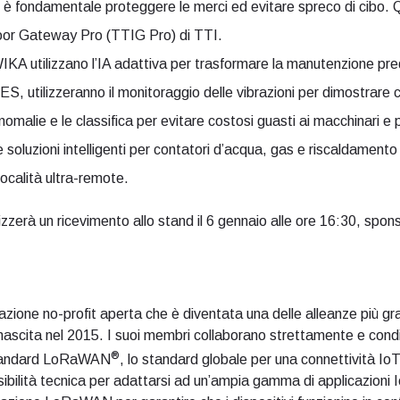
ui è fondamentale proteggere le merci ed evitare spreco di cibo. Qu
r Gateway Pro (TTIG Pro) di TTI.
A utilizzano l’IA adattiva per trasformare la manutenzione predi
, utilizzeranno il monitoraggio delle vibrazioni per dimostrare c
anomalie e le classifica per evitare costosi guasti ai macchinari e 
luzioni intelligenti per contatori d’acqua, gas e riscaldamento tr
località ultra-remote.
izzerà un ricevimento allo stand il 6 gennaio alle ore 16:30, spon
zione no-profit aperta che è diventata una delle alleanze più gran
 nascita nel 2015. I suoi membri collaborano strettamente e co
®
standard LoRaWAN
, lo standard globale per una connettività Io
ibilità tecnica per adattarsi ad un’ampia gamma di applicazioni Io