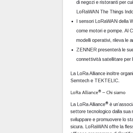
di negozi e ristoranti per c
LoRaWAN The Things Indoo
I sensori LoRaWAN della WIK
come motori e pompe. Al CES
modelli operativi, rileva le 
ZENNER presenterà le sue so
connettività satellitare per 
La LoRa Alliance inoltre organ
Semtech e TEKTELIC.
®
LoRa Alliance
– Chi siamo
®
La LoRa Alliance
è un’associa
settore tecnologico dalla sua
sviluppare e promuovere lo 
sicura. LoRaWAN offre la fless