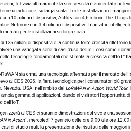
 decenni, tuttavia ultimamente la sua crescita è aumentata not
terne un’adozione su larga scala. Tra le installazioni di maggior
10 milioni di dispositivi, Actility con 4,6 milioni, The Things In
fine Netmore con 3,4 milioni di dispositivi. I contatori intelligenti, g
li mercati per le installazioni su larga scala.
 125 milioni di dispositivi e la continua forte crescita riflettono 
lvere una variegata serie di casi d’uso dell’IoT cosi come il di
elle tecnologie fondamentali che stimola la crescita dell’IoT” h
hts.
oRaWAN sia ormai una tecnologia affermata per il mercato dell’I
 rilievo al CES 2026, la fiera tecnologica per i consumatori più g
LoRaWAN in Action World Tour
s, Nevada, USA: nell’ambito del
,
mpia gamma di applicazioni, dando ai visitatori l’opportunità d
o dell’IoT.
 organizzerà al CES ci saranno dimostrazioni dal vivo e una sessio
AN in Action
”, mercoledì 7 gennaio dalle ore 9:00 alle ore 12:00
casi di studio reali, la presentazione dei risultati delle maggiori 