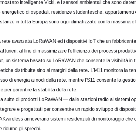
ermostato intelligente Vicki, e i sensori ambientali che sono deter
energetico di ospedali, residenze studentesche, appartamenti c
di stanze in tutta Europa sono oggi climatizzate con la massima ef
a rete avanzata LoRaWAN ed i dispositivi IoT che un fabbricante
fatturieri, al fine di massimizzare l’efficienza dei processi produttiv
t, un sistema basato su LoRaWAN che consente la visibilità in te
etiche distribuite sino ai margini della rete. L’M11 monitora la ten
 flusso di energia ai nodi della rete, mentre l’S11 consente la gesti
per garantire la stabilità della rete.
suite di prodotti LoRaWAN — dalle stazioni radio ai sistemi ope
tegrare e progettati per consentire un rapido sviluppo di disposi
i RAKwireless annoverano sistemi residenziali di monitoraggio che
 ridurne gli sprechi.