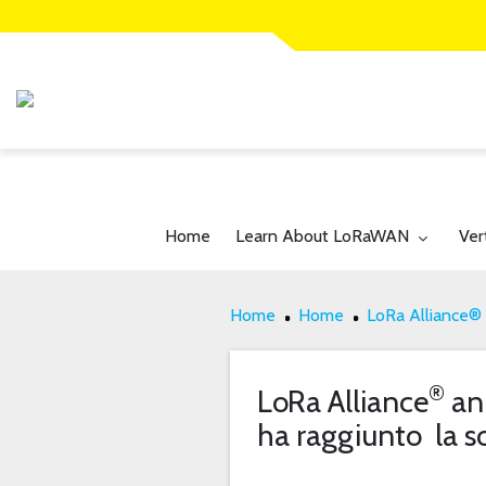
Toggle submenu for:
Tog
Home
Learn About LoRaWAN
Ver
Home
Home
LoRa Alliance® 
®
LoRa Alliance
ann
ha raggiunto la so