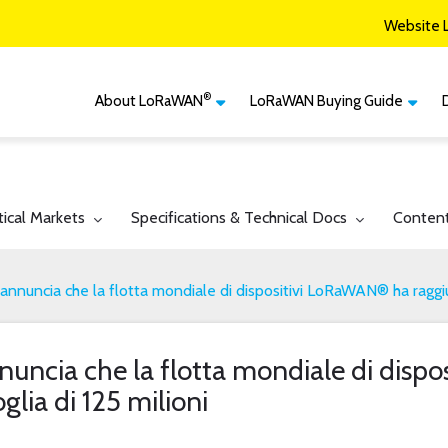
Website 
®
About LoRaWAN
LoRaWAN Buying Guide
®
CM
What is LoRaWAN
LoRaWAN Certified
Devices
Smart Agriculture
®
LoRaWAN
Vertical Markets
Member Services & Solutions
Smart Buildings
gle submenu for:
Toggle submenu for:
Toggle 
tical Markets
Specifications & Technical Docs
Conten
Network Options
Network Operator
Smart Cities
Contact Us
annuncia che la flotta mondiale di dispositivi LoRaWAN® ha raggiu
Smart Industry
Smart Logistics
uncia che la flotta mondiale di disp
Smart Utilities
glia di 125 milioni