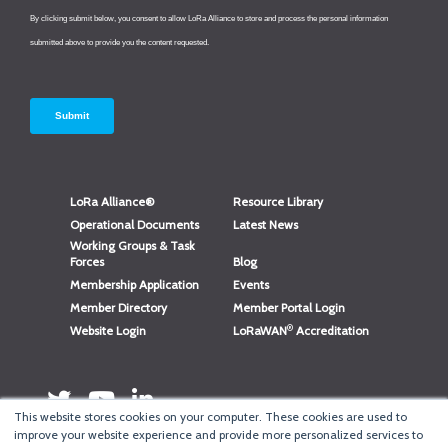
LoRa Alliance®
Resource Library
Operational Documents
Latest News
Working Groups & Task
Forces
Blog
Membership Application
Events
Member Directory
Member Portal Login
®
Website Login
LoRaWAN
Accreditation
This website stores cookies on your computer. These cookies are used to
improve your website experience and provide more personalized services to