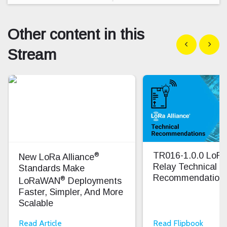
Other content in this
Show previous
Show n
Stream
®
TR016-1.0.0 Lo
New LoRa Alliance
Relay Technical
Standards Make
Recommendation
®
LoRaWAN
Deployments
Faster, Simpler, And More
Scalable
Read Article
Read Flipbook