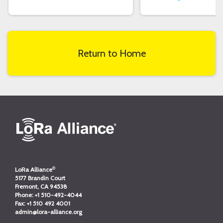
Return to Home
®
LoRa Alliance
5177 Brandin Court
Fremont, CA 94538
Phone:
+1 510-492-4044
Fax:
+1 510 492 4001
admin@lora-alliance.org