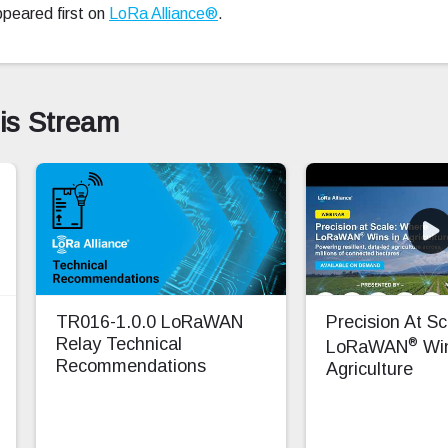
peared first on
LoRa Alliance®
.
his Stream
TR016-1.0.0 LoRaWAN
Precision At S
®
Relay Technical
LoRaWAN
Win
Recommendations
Agriculture