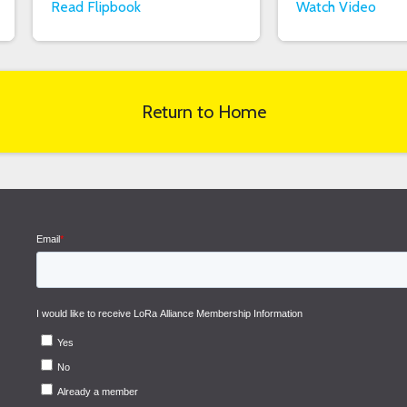
Read Flipbook
Watch Video
Return to Home