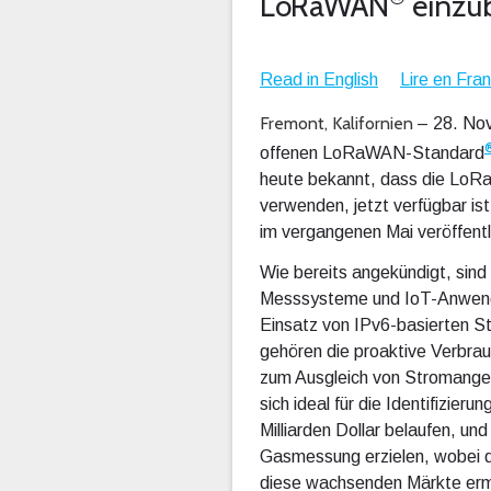
LoRaWAN
einzu
Read in English
Lire en Fra
Fremont, Kalifornien
– 28. No
offenen LoRaWAN-Standard
heute bekannt, dass die LoRa
verwenden, jetzt verfügbar ist
im vergangenen Mai veröffen
Wie bereits angekündigt, sin
Messsysteme und IoT-Anwendun
Einsatz von IPv6-basierten S
gehören die proaktive Verbr
zum Ausgleich von Stromangeb
sich ideal für die Identifizi
Milliarden Dollar belaufen, und
Gasmessung erzielen, wobei 
diese wachsenden Märkte erm