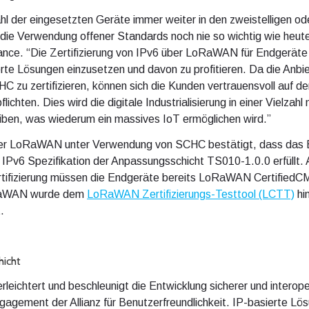
hl der eingesetzten Geräte immer weiter in den zweistelligen ode
ar die Verwendung offener Standards noch nie so wichtig wie he
ance. “Die Zertifizierung von IPv6 über LoRaWAN für Endgeräte
rte Lösungen einzusetzen und davon zu profitieren. Da die Anbie
u zertifizieren, können sich die Kunden vertrauensvoll auf de
chten. Dies wird die digitale Industrialisierung in einer Vielzah
ben, was wiederum ein massives IoT ermöglichen wird.”
über LoRaWAN unter Verwendung von SCHC bestätigt, dass das E
v6 Spezifikation der Anpassungsschicht TS010-1.0.0 erfüllt. A
fizierung müssen die Endgeräte bereits LoRaWAN CertifiedCM s
oRaWAN wurde dem
LoRaWAN Zertifizierungs-Testtool (LCTT)
hi
.
icht
leichtert und beschleunigt die Entwicklung sicherer und intero
ement der Allianz für Benutzerfreundlichkeit. IP-basierte Lösu