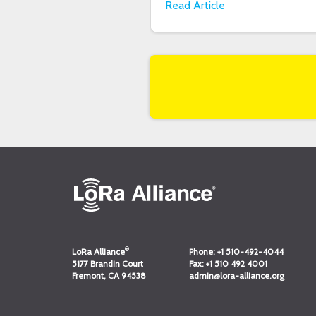
Read Article
®
LoRa Alliance
Phone:
+1 510-492-4044
5177 Brandin Court
Fax:
+1 510 492 4001
Fremont, CA 94538
admin@lora-alliance.org