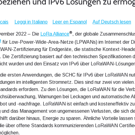
beziehen und IPv6 Lösungen zu ermö
ncais
Leggi in Italiano
Leer en Espanol
Auf Deutsch lesen
®
vember 2022 – Die
LoRa Alliance
, der globale Zusammenschlu
®
für Low-Power-Wide-Area-Netze (LPWANs) im Internet der Din
WAN-Zertifizierung für Endgeräte, die statische Kontext-Hea
. Die Zertifizierung basiert auf den technischen Spezifikationen d
tlicht wurden und den Einsatz von IPv6 über LoRaWAN-Lösungen
d die ersten Anwendungen, die SCHC für IPv6 über LoRaWAN nutz
gen im intelligenten Stromnetz. Dies sind nur zwei von viele
tandards erfordern. Zu den Lösungen, die LoRaWAN für die Ve
auchsüberwachung, Warnungen bei Leckagen und automatische 
ot und -nachfrage. LoRaWAN ist einfach und kosteneffektiv zu
erung und das Management von ungemessenen Verlusten, die sich de
 hilft darüber hinaus, Energie zu sparen. Ähnliche Vorteile lassen
die über offene Standards kommunizierenden LoRaWAN Certified
öglichen.