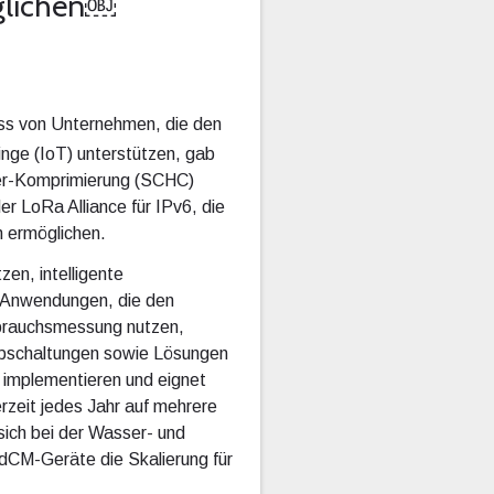
glichen￼
ss von Unternehmen, die den
ge (IoT) unterstützen, gab
der-Komprimierung (SCHC)
er LoRa Alliance für IPv6, die
 ermöglichen.
en, intelligente
n Anwendungen, die den
rbrauchsmessung nutzen,
Abschaltungen sowie Lösungen
 implementieren und eignet
rzeit jedes Jahr auf mehrere
 sich bei der Wasser- und
CM-Geräte die Skalierung für