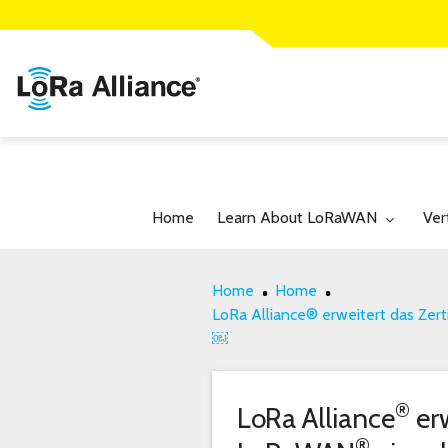
Toggle submenu for:
Tog
Home
Learn About LoRaWAN
Ver
Home
Home
LoRa Alliance® erweitert das Ze
￼
®
LoRa Alliance
er
®