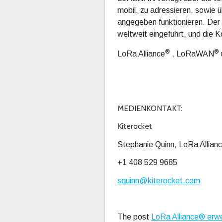
mobil, zu adressieren, sowie
angegeben funktionieren. De
weltweit eingeführt, und die K
®
®
LoRa Alliance
, LoRaWAN
MEDIENKONTAKT:
Kiterocket
Stephanie Quinn, LoRa Allian
+1 408 529 9685
squinn@kiterocket.com
The post
LoRa Alliance® erw