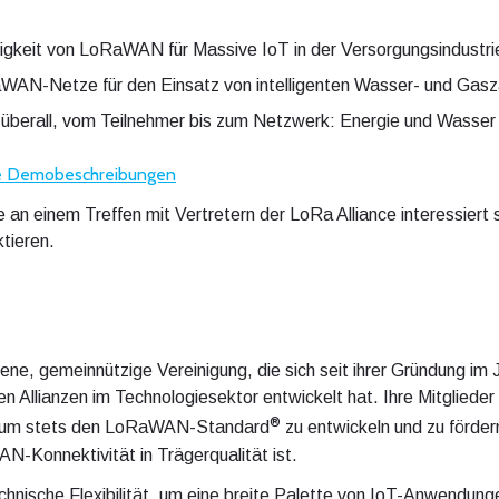
igkeit von LoRaWAN für Massive IoT in der Versorgungsindustri
aWAN-Netze für den Einsatz von intelligenten Wasser- und Gasz
überall, vom Teilnehmer bis zum Netzwerk: Energie und Wasser
dige Demobeschreibungen
 an einem Treffen mit Vertretern der LoRa Alliance interessiert 
tieren.
fene, gemeinnützige Vereinigung, die sich seit ihrer Gründung im
 Allianzen im Technologiesektor entwickelt hat. Ihre Mitglied
®
, um stets den LoRaWAN-Standard
zu entwickeln und zu fördern
N-Konnektivität in Trägerqualität ist.
nische Flexibilität, um eine breite Palette von IoT-Anwendunge