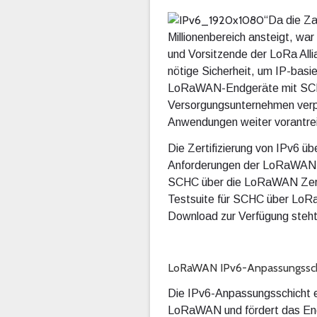
“Da die Za
Millionenbereich ansteigt, w
und Vorsitzende der LoRa Alli
nötige Sicherheit, um IP-basie
LoRaWAN-Endgeräte mit SCHC z
Versorgungsunternehmen verpfli
Anwendungen weiter vorantrei
Die Zertifizierung von IPv6 
Anforderungen der LoRaWAN IP
SCHC über die LoRaWAN Zerti
Testsuite für SCHC über L
Download zur Verfügung steht
LoRaWAN IPv6-Anpassungssch
Die IPv6-Anpassungsschicht er
LoRaWAN und fördert das Engag