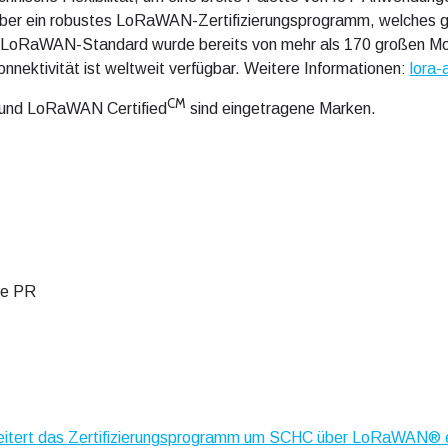
 über ein robustes LoRaWAN-Zertifizierungsprogramm, welches ga
r LoRaWAN-Standard wurde bereits von mehr als 170 großen Mob
onnektivität ist weltweit verfügbar. Weitere Informationen:
lora-
CM
und LoRaWAN Certified
sind eingetragene Marken.
ce PR
eitert das Zertifizierungsprogramm um SCHC über LoRaWAN® e