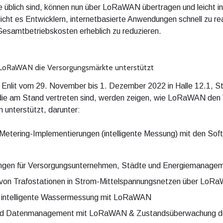
 üblich sind, können nun über LoRaWAN übertragen und leicht in
icht es Entwicklern, internetbasierte Anwendungen schnell zu real
Gesamtbetriebskosten erheblich zu reduzieren.
ie LoRaWAN die Versorgungsmärkte unterstützt
r Enlit vom 29. November bis 1. Dezember 2022 in Halle 12.1, S
, die am Stand vertreten sind, werden zeigen, wie LoRaWAN de
 unterstützt, darunter:
-Metering-Implementierungen (intelligente Messung) mit den Sof
ösungen für Versorgungsunternehmen, Städte und Energiemana
on Trafostationen in Strom-Mittelspannungsnetzen über LoR
 intelligente Wassermessung mit LoRaWAN
und Datenmanagement mit LoRaWAN & Zustandsüberwachung der 