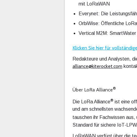
mit LoRaWAN
Everynet: Die Leistungsfäh
OrbiWise: Öffentliche LoR
Vertical M2M: SmartWater 
Klicken Sie hier für vollstän
Redakteure und Analysten, die
alliance@kiterocket.com
kontak
®
Über LoRa Alliance
®
Die LoRa Alliance
ist eine of
und am schnellsten wachsenden
tauschen ihr Fachwissen aus
Standard für sichere IoT-LPWA
LoRaWAN verfügt über die tech