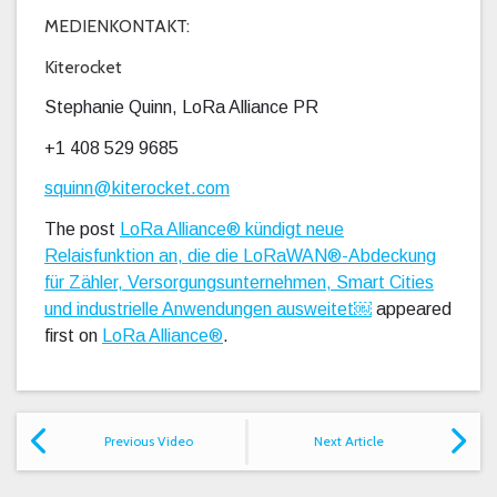
MEDIENKONTAKT:
Kiterocket
Stephanie Quinn, LoRa Alliance PR
+1 408 529 9685
squinn@kiterocket.com
The post
LoRa Alliance® kündigt neue
Relaisfunktion an, die die LoRaWAN®-Abdeckung
für Zähler, Versorgungsunternehmen, Smart Cities
und industrielle Anwendungen ausweitet￼
appeared
first on
LoRa Alliance®
.
Previous Video
Next Article