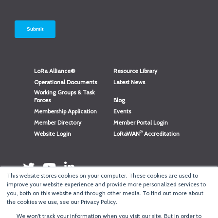
LoRa Alliance®
Resource Library
Operational Documents
Latest News
Working Groups & Task
Forces
Blog
Membership Application
Events
Member Directory
Member Portal Login
®
Website Login
LoRaWAN
Accreditation
This website stores cookies on your computer. These cookies are used to
improve your website experience and provide more personalized services to
you, both on this website and through other media. To find out more about
the cookies we use, see our Privacy Policy.
We won't track your information when you visit our site. But in order to