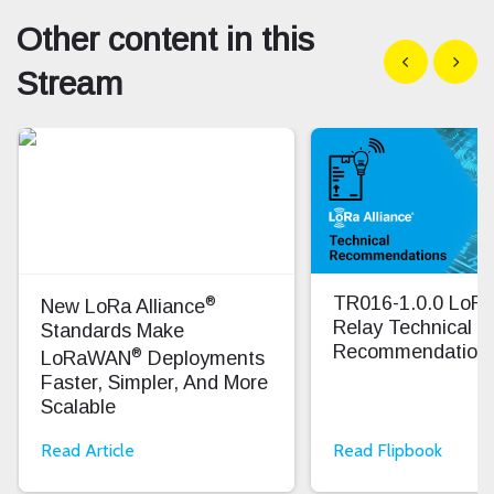
Other content in this
Show previous
Show n
Stream
®
TR016-1.0.0 Lo
New LoRa Alliance
Relay Technical
Standards Make
Recommendation
®
LoRaWAN
Deployments
Faster, Simpler, And More
Scalable
Read Article
Read Flipbook