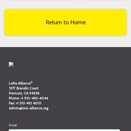
Return to Home
®
LoRa Alliance
5177 Brandin Court
Fremont, CA 94538
Phone:
+1 510-492-4044
Fax:
+1 510 492 4001
admin@lora-alliance.org