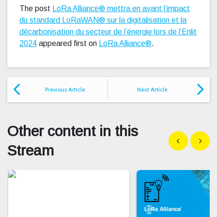
The post
LoRa Alliance® mettra en avant l’impact
du standard LoRaWAN® sur la digitalisation et la
décarbonisation du secteur de l’énergie lors de l’Enlit
2024
appeared first on
LoRa Alliance®
.
Previous Article
Next Article
Other content in this
Show previous
Show n
Stream