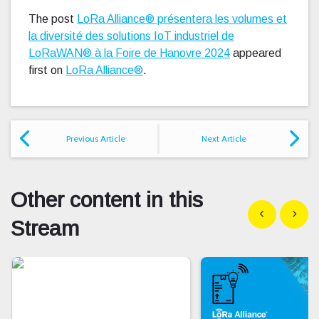
The post
LoRa Alliance® présentera les volumes et
la diversité des solutions IoT industriel de
LoRaWAN® à la Foire de Hanovre 2024
appeared
first on
LoRa Alliance®
.
Previous Article
Next Article
Other content in this
Show previous
Show n
Stream