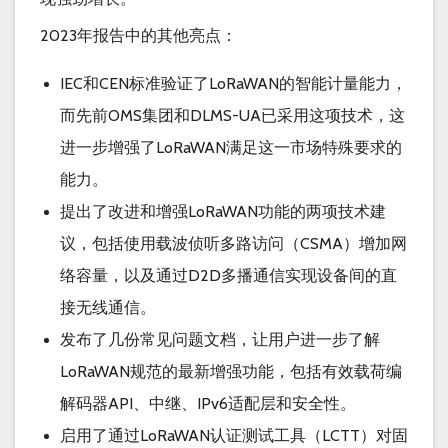
2023
年报告中的其他亮点：
IEC
CEN
LoRaWAN
和
标准验证了
的智能计量能力，
OMS
DLMS-UA
而先前
集团和
已采用这项技术，这
LoRaWAN
进一步增强了
满足这一市场特殊要求的
能力。
LoRaWAN
提出了改进和增强
功能的两项技术建
CSMA
议，包括使用载波侦听多路访问（
）增加网
D2D
络容量，以及通过
多播通信实现设备间的直
接无线通信。
发布了几份常见问题文档，让用户进一步了解
LoRaWAN
规范的最新增强功能，包括有效载荷编
API
IPv6
解码器
、中继、
适配层和安全性。
LoRaWAN
LCTT
启用了通过
认证测试工具（
）对固