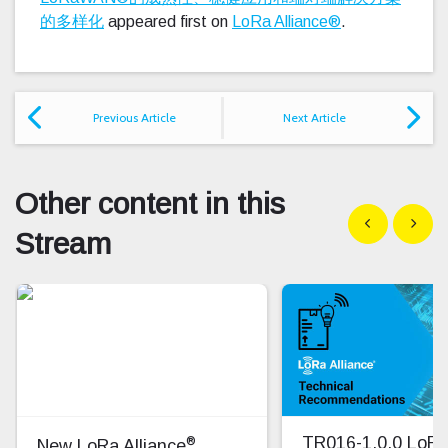
的多样化
appeared first on
LoRa Alliance®
.
Previous Article
Next Article
Other content in this
Show previous
Show n
Stream
®
TR016-1.0.0 Lo
New LoRa Alliance