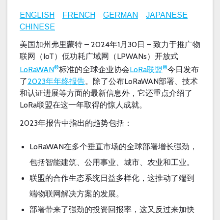
ENGLISH
FRENCH
GERMAN
JAPANESE
CHINESE
美国加州弗里蒙特
–
2024
1
30
–
年
月
日
致力于推广物
IoT
LPWANs
联网（
）低功耗广域网（
）开放式
®
®
LoRaWAN
LoRa
联盟
标准的全球企业协会
今日发布
2023
LoRaWAN
了
年年终报告
。除了公布
部署、技术
和认证进展等方面的最新信息外，它还重点介绍了
LoRa
联盟在这一年取得的惊人成就。
2023
年报告中指出的趋势包括：
LoRaWAN
在多个垂直市场的全球部署增长强劲，
包括智能建筑、公用事业、城市、农业和工业。
联盟的合作生态系统日益多样化，这推动了端到
端物联网解决方案的发展。
部署带来了强劲的投资回报率，这又反过来加快