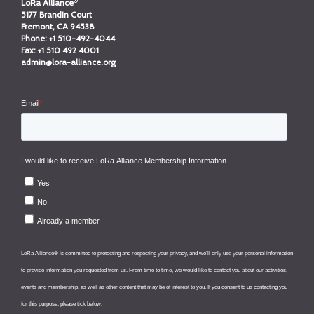
®
LoRa Alliance
5177 Brandin Court
Fremont, CA 94538
Phone:
+1 510-492-4044
Fax:
+1 510 492 4001
admin@lora-alliance.org