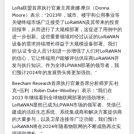
LoRa
·
Donna
联盟首席执行官兼主席唐娜
摩尔（
Moore
“2023
）表示：
年，城市、楼宇和公用事业等
LoRaWAN
关键终端市场广泛接受了
及其带来的投资
回报率，从而进行了大规模部署，这促进了用例中的
LoRaWAN
进一步创新。这些重要领域对经过认证的
设备的需求持续增长得益于大规模设备部署。我们
‘
’
LoRaWAN
的
认证专业人员
计划进一步增强了人们对
LoRaWAN
的信心，它让终端用户能够评估供应商
开
LPWAN
发与执行知识。作为全球
部署的领导者，我
2024
”
们预计
年的发展势头将更加强劲。
Beecham Research
·
首席执行官兼首席分析师罗宾
杜
–
Robin Duke-Woolley
“
克
伍利（
）表示：
我们在
2023
年继续看到全球物联网部署的强劲增长，
LoRaWAN
LPWAN
显然已成为
市场的领军者。凭借已
建成的活跃生态系统、系统集成商和解决方案提供商
的大量参与，以及卫星连接等广泛功能，我们预计
LoRaWAN
2024
将在
年随着物联网的不断成熟再次实
”
现强劲增长。