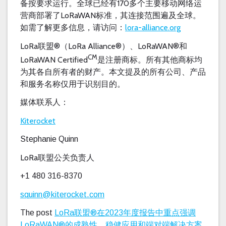
170
备按要求运行。全球已经有
多个主要移动网络运
LoRaWAN
营商部署了
标准，其连接范围遍及全球。
lora-alliance.org
如需了解更多信息，请访问：
LoRa
®
LoRa Alliance®
LoRaWAN®
联盟
（
）、
和
CM
LoRaWAN Certified
是注册商标。所有其他商标均
为其各自所有者的财产。本文提及的所有公司、产品
和服务名称仅用于识别目的。
媒体联系人：
Kiterocket
Stephanie Quinn
LoRa
联盟公关负责人
+1 480 316-8370
squinn@kiterocket.com
The post
LoRa联盟®在2023年度报告中重点强调
LoRaWAN®的成熟性、稳健应用和端对端解决方案