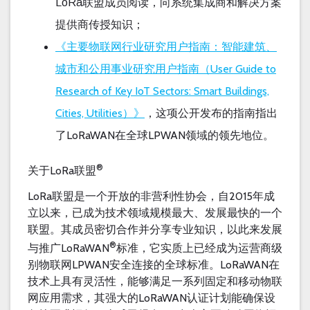
联盟成员阅读，向系统集成商和解决方案
LoRa
提供商传授知识；
《主要物联网行业研究用户指南：智能建筑、
城市和公用事业研究用户指南（
User Guide to
Research of Key IoT Sectors: Smart Buildings,
Cities, Utilities
）》
，这项公开发布的指南指出
了
LoRaWAN
在全球
LPWAN
领域的领先地位。
®
关于
LoRa
联盟
LoRa
2015
联盟是一个开放的非营利性协会，自
年成
立以来，已成为技术领域规模最大、发展最快的一个
联盟。其成员密切合作并分享专业知识，以此来发展
®
LoRaWAN
与推广
标准，它实质上已经成为运营商级
LPWAN
LoRaWAN
别物联网
安全连接的全球标准。
在
技术上具有灵活性，能够满足一系列固定和移动物联
LoRaWAN
网应用需求，其强大的
认证计划能确保设